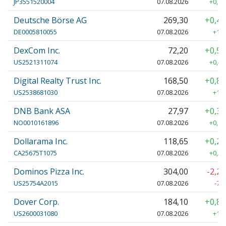
JP3551520004
07.08.2026
+0,60
Deutsche Börse AG
269,30
+0,4
DE0005810055
07.08.2026
+1,3
DexCom Inc.
72,20
+0,5
US2521311074
07.08.2026
+0,40
Digital Realty Trust Inc.
168,50
+0,8
US2538681030
07.08.2026
+1,4
DNB Bank ASA
27,97
+0,3
NO0010161896
07.08.2026
+0,10
Dollarama Inc.
118,65
+0,2
CA25675T1075
07.08.2026
+0,25
Dominos Pizza Inc.
304,00
-2,2
US25754A2015
07.08.2026
-7,
Dover Corp.
184,10
+0,8
US2600031080
07.08.2026
+1,6