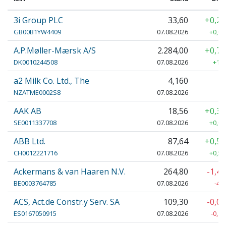
3i Group PLC
33,60
+0,2
GB00B1YW4409
07.08.2026
+0,08
A.P.Møller-Mærsk A/S
2.284,00
+0,7
DK0010244508
07.08.2026
+18,
a2 Milk Co. Ltd., The
4,160
NZATME0002S8
07.08.2026
AAK AB
18,56
+0,3
SE0011337708
07.08.2026
+0,06
ABB Ltd.
87,64
+0,5
CH0012221716
07.08.2026
+0,50
Ackermans & van Haaren N.V.
264,80
-1,4
BE0003764785
07.08.2026
-4,
ACS, Act.de Constr.y Serv. SA
109,30
-0,0
ES0167050915
07.08.2026
-0,10