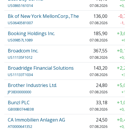
US0865161014
07.08.2026
+0,14
Bk of New York MellonCorp.,The
136,00
-0,7
US0640581007
07.08.2026
-1,00
Booking Holdings Inc.
185,90
+3,6
US09857L1089
07.08.2026
+6,5
Broadcom Inc.
367,55
+0,1
US11135F1012
07.08.2026
+0,55
Broadridge Financial Solutions
143,20
+2,2
US11133T1034
07.08.2026
+3,1
Brother Industries Ltd.
24,80
+5,0
JP3830000000
07.08.2026
+1,2
Bunzl PLC
33,18
+1,0
GB00B0744B38
07.08.2026
+0,34
CA Immobilien Anlagen AG
24,50
+0,4
AT0000641352
07.08.2026
+0,10