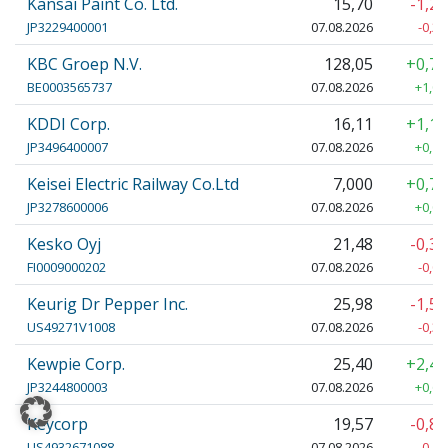
Kansai Paint Co. Ltd.
15,70
-1,2
JP3229400001
07.08.2026
-0,20
KBC Groep N.V.
128,05
+0,7
BE0003565737
07.08.2026
+1,00
KDDI Corp.
16,11
+1,1
JP3496400007
07.08.2026
+0,17
Keisei Electric Railway Co.Ltd
7,000
+0,7
JP3278600006
07.08.2026
+0,05
Kesko Oyj
21,48
-0,3
FI0009000202
07.08.2026
-0,08
Keurig Dr Pepper Inc.
25,98
-1,5
US49271V1008
07.08.2026
-0,39
Kewpie Corp.
25,40
+2,4
JP3244800003
07.08.2026
+0,60
Keycorp
19,57
-0,8
US4932671088
07.08.2026
-0,17