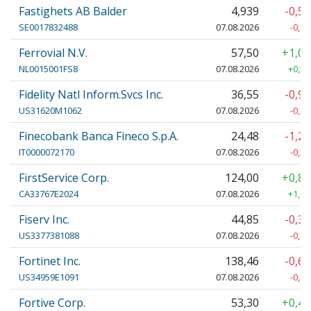
Fastighets AB Balder
4,939
-0,5
SE0017832488
07.08.2026
-0,02
Ferrovial N.V.
57,50
+1,0
NL0015001FS8
07.08.2026
+0,58
Fidelity Natl Inform.Svcs Inc.
36,55
-0,9
US31620M1062
07.08.2026
-0,36
Finecobank Banca Fineco S.p.A.
24,48
-1,2
IT0000072170
07.08.2026
-0,30
FirstService Corp.
124,00
+0,8
CA33767E2024
07.08.2026
+1,00
Fiserv Inc.
44,85
-0,3
US3377381088
07.08.2026
-0,15
Fortinet Inc.
138,46
-0,6
US34959E1091
07.08.2026
-0,88
Fortive Corp.
53,30
+0,4