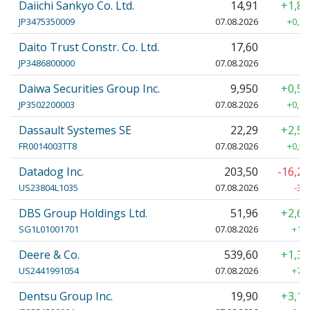
Daiichi Sankyo Co. Ltd.
14,91
+1,8
JP3475350009
07.08.2026
+0,27
Daito Trust Constr. Co. Ltd.
17,60
JP3486800000
07.08.2026
Daiwa Securities Group Inc.
9,950
+0,5
JP3502200003
07.08.2026
+0,05
Dassault Systemes SE
22,29
+2,5
FR0014003TT8
07.08.2026
+0,55
Datadog Inc.
203,50
-16,2
US23804L1035
07.08.2026
-39
DBS Group Holdings Ltd.
51,96
+2,6
SG1L01001701
07.08.2026
+1,3
Deere & Co.
539,60
+1,3
US2441991054
07.08.2026
+7,4
Dentsu Group Inc.
19,90
+3,1