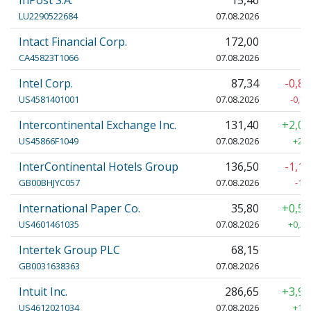
InPost S.A.
15,46
LU2290522684
07.08.2026
Intact Financial Corp.
172,00
CA45823T1066
07.08.2026
Intel Corp.
87,34
-0,8
US4581401001
07.08.2026
-0,70
Intercontinental Exchange Inc.
131,40
+2,0
US45866F1049
07.08.2026
+2,6
InterContinental Hotels Group
136,50
-1,1
GB00BHJYC057
07.08.2026
-1,
International Paper Co.
35,80
+0,5
US4601461035
07.08.2026
+0,20
Intertek Group PLC
68,15
GB0031638363
07.08.2026
Intuit Inc.
286,65
+3,9
US4612021034
07.08.2026
+10,