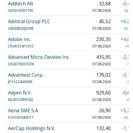
Addtech AB
32,68
-0,4
SE0014781795
07.08.2026
-0,14
Admiral Group PLC
45,52
+0,0
GB00B02J6398
07.08.2026
+0,04
Adobe Inc.
230,35
+4,0
US00724F1012
07.08.2026
+8,9
Advanced Micro Devices Inc.
415,95
-2,3
US0079031078
07.08.2026
-10
Advantest Corp.
176,02
-2,1
JP3122400009
07.08.2026
-3,
Adyen N.V.
929,60
-0,6
NL0012969182
07.08.2026
-6,
Aena SME S.A.
26,90
+0,2
ES0105046017
07.08.2026
+0,06
AerCap Holdings N.V.
132,40
-1,1