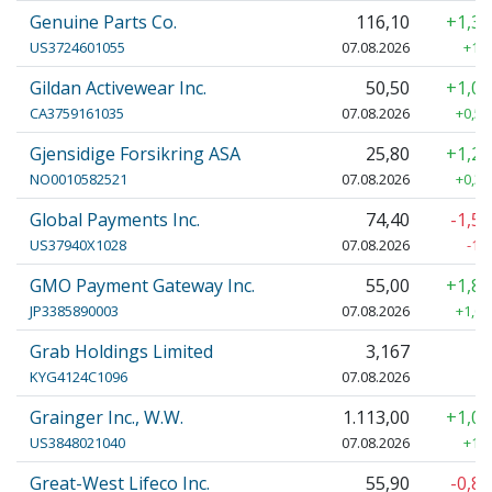
Genuine Parts Co.
116,10
+1,3
US3724601055
07.08.2026
+1,5
Gildan Activewear Inc.
50,50
+1,0
CA3759161035
07.08.2026
+0,50
Gjensidige Forsikring ASA
25,80
+1,2
NO0010582521
07.08.2026
+0,32
Global Payments Inc.
74,40
-1,5
US37940X1028
07.08.2026
-1,
GMO Payment Gateway Inc.
55,00
+1,8
JP3385890003
07.08.2026
+1,00
Grab Holdings Limited
3,167
KYG4124C1096
07.08.2026
Grainger Inc., W.W.
1.113,00
+1,0
US3848021040
07.08.2026
+12,
Great-West Lifeco Inc.
55,90
-0,8