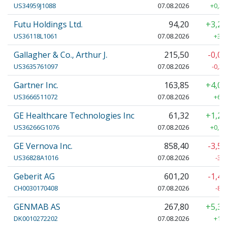
US34959J1088
07.08.2026
+0,24
Futu Holdings Ltd.
94,20
+3,2
US36118L1061
07.08.2026
+3,0
Gallagher & Co., Arthur J.
215,50
-0,0
US3635761097
07.08.2026
-0,20
Gartner Inc.
163,85
+4,0
US3666511072
07.08.2026
+6,3
GE Healthcare Technologies Inc
61,32
+1,2
US36266G1076
07.08.2026
+0,76
GE Vernova Inc.
858,40
-3,5
US36828A1016
07.08.2026
-31
Geberit AG
601,20
-1,4
CH0030170408
07.08.2026
-8,
GENMAB AS
267,80
+5,3
DK0010272202
07.08.2026
+13,