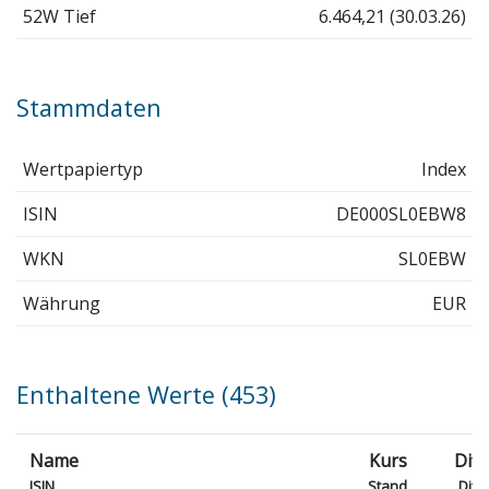
52W Tief
6.464,21 (30.03.26)
Stammdaten
Wertpapiertyp
Index
ISIN
DE000SL0EBW8
WKN
SL0EBW
Währung
EUR
Enthaltene Werte (453)
Name
Kurs
Diff
ISIN
Stand
Diff 