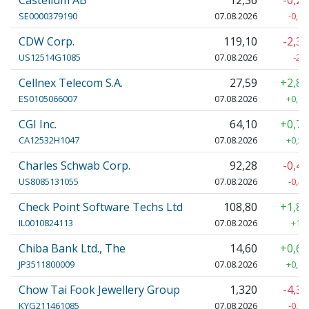
Castellum AB
12,36
-0,2
SE0000379190
07.08.2026
-0,03
CDW Corp.
119,10
-2,3
US12514G1085
07.08.2026
-2,
Cellnex Telecom S.A.
27,59
+2,8
ES0105066007
07.08.2026
+0,76
CGI Inc.
64,10
+0,7
CA12532H1047
07.08.2026
+0,50
Charles Schwab Corp.
92,28
-0,4
US8085131055
07.08.2026
-0,44
Check Point Software Techs Ltd
108,80
+1,8
IL0010824113
07.08.2026
+1,9
Chiba Bank Ltd., The
14,60
+0,6
JP3511800009
07.08.2026
+0,10
Chow Tai Fook Jewellery Group
1,320
-4,3
KYG211461085
07.08.2026
-0,06