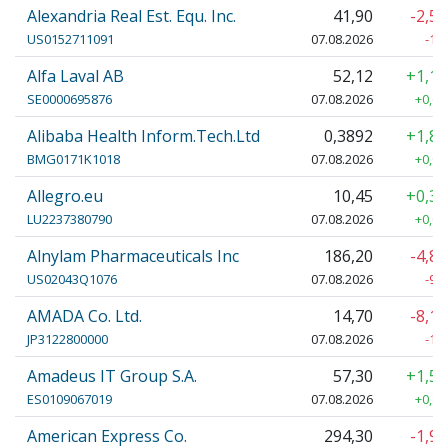
Alexandria Real Est. Equ. Inc.
41,90
-2,5
US0152711091
07.08.2026
-1,
Alfa Laval AB
52,12
+1,1
SE0000695876
07.08.2026
+0,60
Alibaba Health Inform.Tech.Ltd
0,3892
+1,8
BMG0171K1018
07.08.2026
+0,00
Allegro.eu
10,45
+0,3
LU2237380790
07.08.2026
+0,03
Alnylam Pharmaceuticals Inc
186,20
-4,8
US02043Q1076
07.08.2026
-9,
AMADA Co. Ltd.
14,70
-8,1
JP3122800000
07.08.2026
-1,
Amadeus IT Group S.A.
57,30
+1,5
ES0109067019
07.08.2026
+0,88
American Express Co.
294,30
-1,9