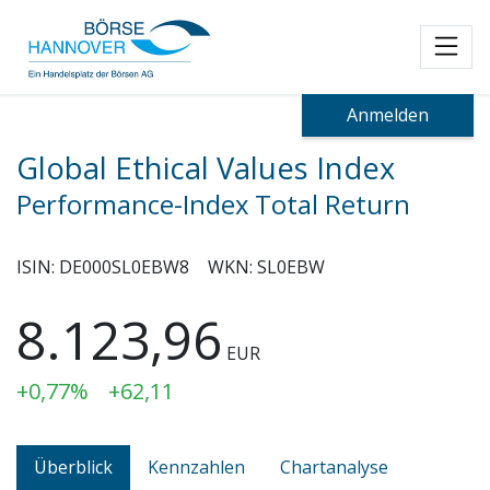
Toggl
Anmelden
Global Ethical Values Index
Performance-Index Total Return
ISIN:
DE000SL0EBW8
WKN:
SL0EBW
8.123,96
EUR
+0,77%
+62,11
Überblick
Kennzahlen
Chartanalyse