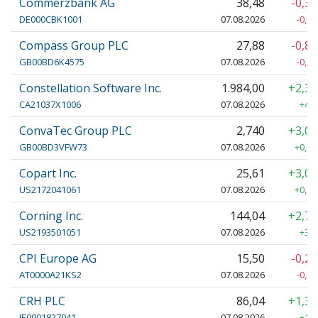
Commerzbank AG
38,48
-0,3
DE000CBK1001
07.08.2026
-0,12
Compass Group PLC
27,88
-0,8
GB00BD6K4575
07.08.2026
-0,25
Constellation Software Inc.
1.984,00
+2,3
CA21037X1006
07.08.2026
+46,
ConvaTec Group PLC
2,740
+3,0
GB00BD3VFW73
07.08.2026
+0,08
Copart Inc.
25,61
+3,0
US2172041061
07.08.2026
+0,75
Corning Inc.
144,04
+2,7
US2193501051
07.08.2026
+3,8
CPI Europe AG
15,50
-0,2
AT0000A21KS2
07.08.2026
-0,04
CRH PLC
86,04
+1,3
IE0001827041
07.08.2026
+1,1