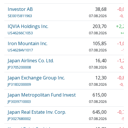
Investor AB
38,68
-0,0
SE0015811963
07.08.2026
-0,03
IQVIA Holdings Inc.
203,70
+2,2
US46266C1053
07.08.2026
+4,4
Iron Mountain Inc.
105,85
-1,0
US46284V1017
07.08.2026
-1,
Japan Airlines Co. Ltd.
16,40
-1,2
JP3705200008
07.08.2026
-0,21
Japan Exchange Group Inc.
12,30
-0,8
JP3183200009
07.08.2026
-0,10
Japan Metropolitan Fund Invest
615,00
JP3039710003
07.08.2026
Japan Real Estate Inv. Corp.
645,00
-0,7
JP3027680002
07.08.2026
-5,