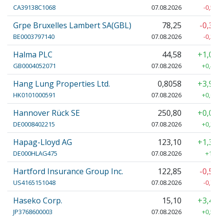
CA39138C1068
07.08.2026
-0,50
Grpe Bruxelles Lambert SA(GBL)
78,25
-0,3
BE0003797140
07.08.2026
-0,25
Halma PLC
44,58
+1,0
GB0004052071
07.08.2026
+0,44
Hang Lung Properties Ltd.
0,8058
+3,9
HK0101000591
07.08.2026
+0,03
Hannover Rück SE
250,80
+0,0
DE0008402215
07.08.2026
+0,20
Hapag-Lloyd AG
123,10
+1,3
DE000HLAG475
07.08.2026
+1,6
Hartford Insurance Group Inc.
122,85
-0,5
US4165151048
07.08.2026
-0,70
Haseko Corp.
15,10
+3,4
JP3768600003
07.08.2026
+0,50