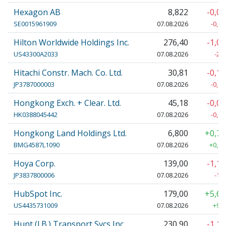
Hexagon AB
8,822
-0,0
SE0015961909
07.08.2026
-0,00
Hilton Worldwide Holdings Inc.
276,40
-1,0
US43300A2033
07.08.2026
-2,
Hitachi Constr. Mach. Co. Ltd.
30,81
-0,1
JP3787000003
07.08.2026
-0,06
Hongkong Exch. + Clear. Ltd.
45,18
-0,0
HK0388045442
07.08.2026
-0,04
Hongkong Land Holdings Ltd.
6,800
+0,7
BMG4587L1090
07.08.2026
+0,05
Hoya Corp.
139,00
-1,1
JP3837800006
07.08.2026
-1,
HubSpot Inc.
179,00
+5,6
US4435731009
07.08.2026
+9,5
Hunt (J.B.) Transport Svcs Inc
230,90
-1,1