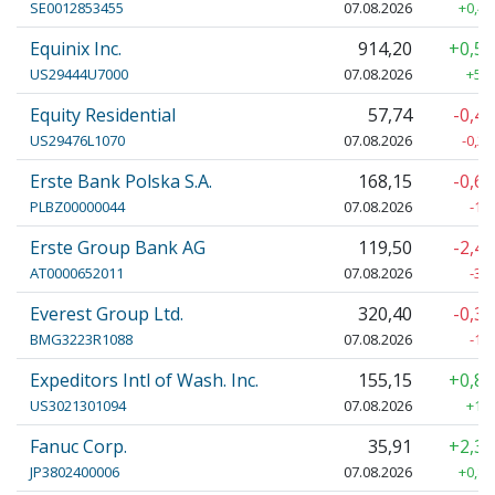
SE0012853455
07.08.2026
+0,46
Equinix Inc.
914,20
+0,5
US29444U7000
07.08.2026
+5,2
Equity Residential
57,74
-0,4
US29476L1070
07.08.2026
-0,26
Erste Bank Polska S.A.
168,15
-0,6
PLBZ00000044
07.08.2026
-1,
Erste Group Bank AG
119,50
-2,4
AT0000652011
07.08.2026
-3,
Everest Group Ltd.
320,40
-0,3
BMG3223R1088
07.08.2026
-1,
Expeditors Intl of Wash. Inc.
155,15
+0,8
US3021301094
07.08.2026
+1,3
Fanuc Corp.
35,91
+2,3
JP3802400006
07.08.2026
+0,81