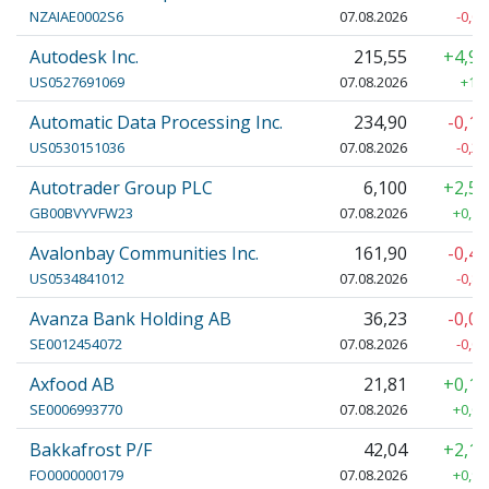
NZAIAE0002S6
07.08.2026
-0,06
Autodesk Inc.
215,55
+4,9
US0527691069
07.08.2026
+10,
Automatic Data Processing Inc.
234,90
-0,1
US0530151036
07.08.2026
-0,25
Autotrader Group PLC
6,100
+2,5
GB00BVYVFW23
07.08.2026
+0,15
Avalonbay Communities Inc.
161,90
-0,4
US0534841012
07.08.2026
-0,80
Avanza Bank Holding AB
36,23
-0,0
SE0012454072
07.08.2026
-0,02
Axfood AB
21,81
+0,1
SE0006993770
07.08.2026
+0,03
Bakkafrost P/F
42,04
+2,1
FO0000000179
07.08.2026
+0,90