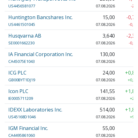
US4456581077
07.08.2026
-2,
Huntington Bancshares Inc.
15,00
-0,7
US4461501045
07.08.2026
-0,11
Husqvarna AB
3,640
-2,3
SE0001662230
07.08.2026
-0,08
IA Financial Corporation Inc.
130,00
CA45075E1043
07.08.2026
ICG PLC
24,00
+0,8
GB00BYT1DJ19
07.08.2026
+0,20
Icon PLC
141,55
+1,8
IE0005711209
07.08.2026
+2,5
IDEXX Laboratories Inc.
514,00
+1,8
US45168D1046
07.08.2026
+9,2
IGM Financial Inc.
55,00
CA4495861060
07.08.2026