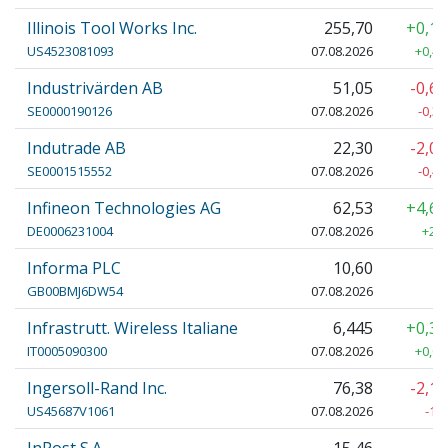
Illinois Tool Works Inc.
255,70
+0,1
US4523081093
07.08.2026
+0,40
Industrivärden AB
51,05
-0,6
SE0000190126
07.08.2026
-0,35
Indutrade AB
22,30
-2,0
SE0001515552
07.08.2026
-0,46
Infineon Technologies AG
62,53
+4,6
DE0006231004
07.08.2026
+2,7
Informa PLC
10,60
GB00BMJ6DW54
07.08.2026
Infrastrutt. Wireless Italiane
6,445
+0,3
IT0005090300
07.08.2026
+0,02
Ingersoll-Rand Inc.
76,38
-2,1
US45687V1061
07.08.2026
-1,