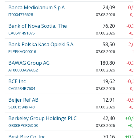
Banca Mediolanum S.p.A.
24,09
-0,5
IT0004776628
07.08.2026
-0,13
Bank of Nova Scotia, The
76,20
-0,3
CA0641491075
07.08.2026
-0,28
Bank Polska Kasa Opieki S.A.
58,50
-2,6
PLPEKAO00016
07.08.2026
-1,
BAWAG Group AG
180,80
-0,2
AT0000BAWAG2
07.08.2026
-0,50
BCE Inc.
19,62
-0,2
CA05534B7604
07.08.2026
-0,04
Beijer Ref AB
12,91
-0,5
SE0015949748
07.08.2026
-0,07
Berkeley Group Holdings PLC
42,40
+0,9
GB00BP0RGD03
07.08.2026
+0,40
Best Buy Co. Inc.
70,16
+0,2