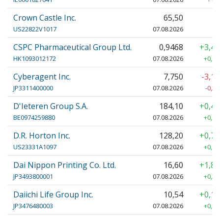
Crown Castle Inc.
65,50
US22822V1017
07.08.2026
CSPC Pharmaceutical Group Ltd.
0,9468
+3,4
HK1093012172
07.08.2026
+0,03
Cyberagent Inc.
7,750
-3,1
JP3311400000
07.08.2026
-0,25
D'Ieteren Group S.A.
184,10
+0,4
BE0974259880
07.08.2026
+0,80
D.R. Horton Inc.
128,20
+0,7
US23331A1097
07.08.2026
+0,90
Dai Nippon Printing Co. Ltd.
16,60
+1,8
JP3493800001
07.08.2026
+0,30
Daiichi Life Group Inc.
10,54
+0,1
JP3476480003
07.08.2026
+0,01