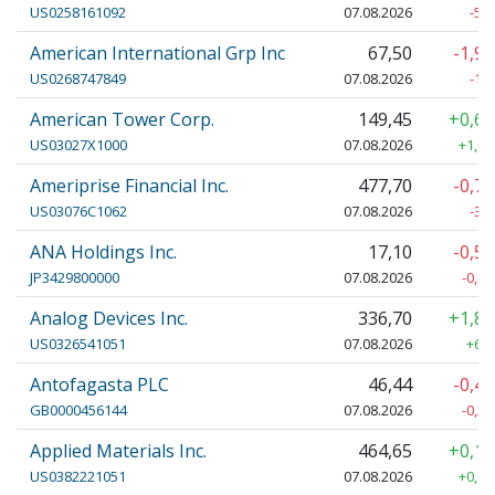
US0258161092
07.08.2026
-5,
American International Grp Inc
67,50
-1,9
US0268747849
07.08.2026
-1,
American Tower Corp.
149,45
+0,6
US03027X1000
07.08.2026
+1,00
Ameriprise Financial Inc.
477,70
-0,7
US03076C1062
07.08.2026
-3,
ANA Holdings Inc.
17,10
-0,5
JP3429800000
07.08.2026
-0,10
Analog Devices Inc.
336,70
+1,8
US0326541051
07.08.2026
+6,0
Antofagasta PLC
46,44
-0,4
GB0000456144
07.08.2026
-0,22
Applied Materials Inc.
464,65
+0,1
US0382221051
07.08.2026
+0,60