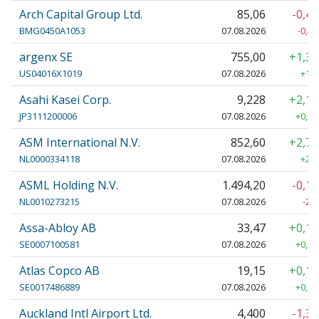
Arch Capital Group Ltd.
85,06
-0,4
BMG0450A1053
07.08.2026
-0,42
argenx SE
755,00
+1,3
US04016X1019
07.08.2026
+10,
Asahi Kasei Corp.
9,228
+2,1
JP3111200006
07.08.2026
+0,19
ASM International N.V.
852,60
+2,7
NL0000334118
07.08.2026
+22,
ASML Holding N.V.
1.494,20
-0,1
NL0010273215
07.08.2026
-2,
Assa-Abloy AB
33,47
+0,1
SE0007100581
07.08.2026
+0,04
Atlas Copco AB
19,15
+0,1
SE0017486889
07.08.2026
+0,03
Auckland Intl Airport Ltd.
4,400
-1,3