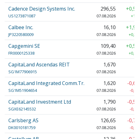
Cadence Design Systems Inc.
296,55
+0,5
US1273871087
07.08.2026
+1,7
Calbee Inc.
16,10
+1,9
JP3220580009
07.08.2026
+0,30
Capgemini SE
109,40
+0,5
FR0000125338
07.08.2026
+0,60
CapitaLand Ascendas REIT
1,670
SG1M77906915
07.08.2026
CapitaLand Integrated Comm.Tr.
1,620
-0,6
SG1M51904654
07.08.2026
-0,01
CapitaLand Investment Ltd
1,790
-0,5
SGXE62145532
07.08.2026
-0,01
Carlsberg AS
126,65
-0,7
DK0010181759
07.08.2026
-0,90