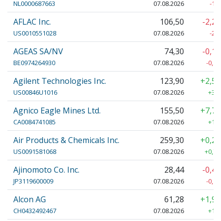
NL0000687663
07.08.2026
-1,
AFLAC Inc.
106,50
-2,2
US0010551028
07.08.2026
-2,
AGEAS SA/NV
74,30
-0,1
BE0974264930
07.08.2026
-0,10
Agilent Technologies Inc.
123,90
+2,5
US00846U1016
07.08.2026
+3,0
Agnico Eagle Mines Ltd.
155,50
+7,7
CA0084741085
07.08.2026
+11,
Air Products & Chemicals Inc.
259,30
+0,2
US0091581068
07.08.2026
+0,70
Ajinomoto Co. Inc.
28,44
-0,4
JP3119600009
07.08.2026
-0,13
Alcon AG
61,28
+1,9
CH0432492467
07.08.2026
+1,1