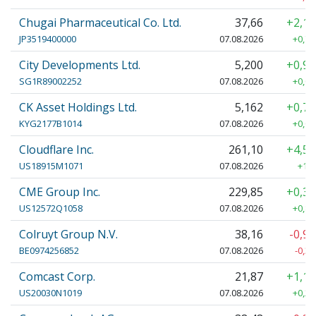
Chugai Pharmaceutical Co. Ltd.
37,66
+2,1
JP3519400000
07.08.2026
+0,79
City Developments Ltd.
5,200
+0,9
SG1R89002252
07.08.2026
+0,05
CK Asset Holdings Ltd.
5,162
+0,7
KYG2177B1014
07.08.2026
+0,04
Cloudflare Inc.
261,10
+4,5
US18915M1071
07.08.2026
+11,
CME Group Inc.
229,85
+0,3
US12572Q1058
07.08.2026
+0,85
Colruyt Group N.V.
38,16
-0,9
BE0974256852
07.08.2026
-0,38
Comcast Corp.
21,87
+1,1
US20030N1019
07.08.2026
+0,24