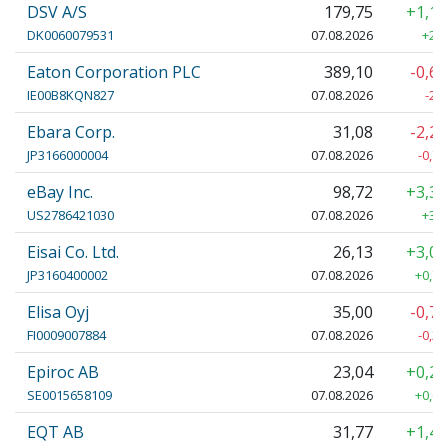
DSV A/S
179,75
+1,1
DK0060079531
07.08.2026
+2,1
Eaton Corporation PLC
389,10
-0,6
IE00B8KQN827
07.08.2026
-2,
Ebara Corp.
31,08
-2,2
JP3166000004
07.08.2026
-0,71
eBay Inc.
98,72
+3,3
US2786421030
07.08.2026
+3,2
Eisai Co. Ltd.
26,13
+3,0
JP3160400002
07.08.2026
+0,76
Elisa Oyj
35,00
-0,7
FI0009007884
07.08.2026
-0,26
Epiroc AB
23,04
+0,2
SE0015658109
07.08.2026
+0,05
EQT AB
31,77
+1,4