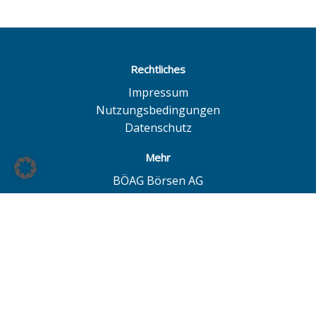
Rechtliches
Impressum
Nutzungsbedingungen
Datenschutz
Mehr
BÖAG Börsen AG
Börse Hamburg
Börse Düsseldorf
European Investor Exchange
© BÖAG Börsen AG - Alle Angaben ohne Gewähr!