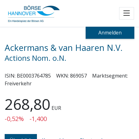
Toggl
Anmelden
Ackermans & van Haaren N.V.
Actions Nom. o.N.
ISIN:
BE0003764785
WKN:
869057
Marktsegment:
Freiverkehr
268,80
EUR
-0,52%
-1,400