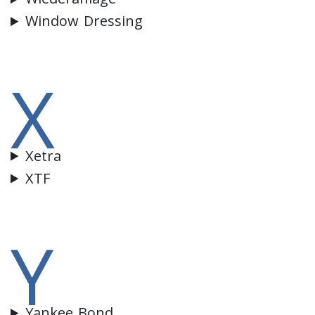
Window Dressing
X
Xetra
XTF
Y
Yankee Bond