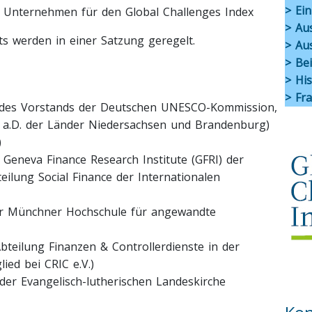
> Ei
 Unternehmen für den Global Challenges Index
> Aus
 werden in einer Satzung geregelt.
> Au
> Bei
> His
> Fr
d des Vorstands der Deutschen UNESCO-Kommission,
r a.D. der Länder Niedersachsen und Brandenburg)
)
m Geneva Finance Research Institute (GFRI) der
teilung Social Finance der Internationalen
er Münchner Hochschule für angewandte
Abteilung Finanzen & Controllerdienste in der
ied bei CRIC e.V.)
der Evangelisch-lutherischen Landeskirche