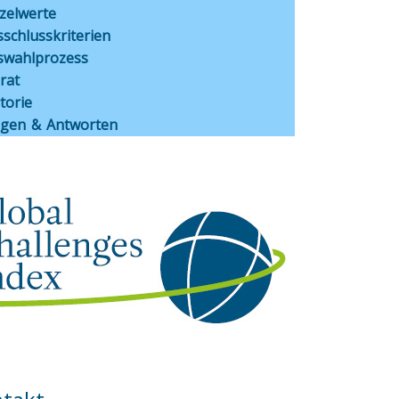
nzelwerte
schlusskriterien
swahlprozess
rat
torie
agen & Antworten