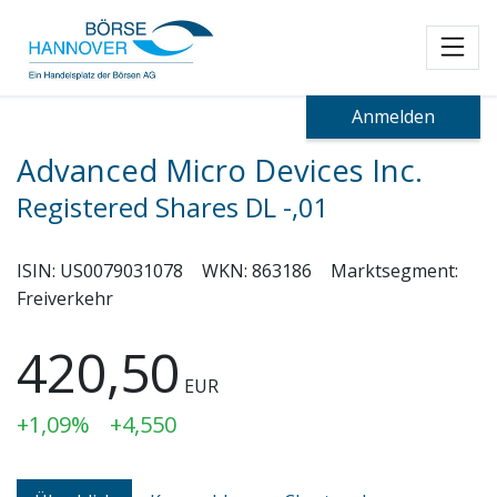
Toggl
Anmelden
Advanced Micro Devices Inc.
Registered Shares DL -,01
ISIN:
US0079031078
WKN:
863186
Marktsegment:
Freiverkehr
420,50
EUR
+1,09%
+4,550