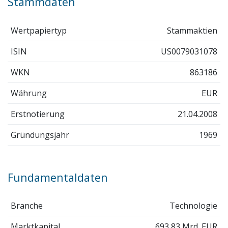
Stammdaten
Wertpapiertyp
Stammaktien
ISIN
US0079031078
WKN
863186
Währung
EUR
Erstnotierung
21.04.2008
Gründungsjahr
1969
Fundamentaldaten
Branche
Technologie
Marktkapital.
693,83 Mrd. EUR