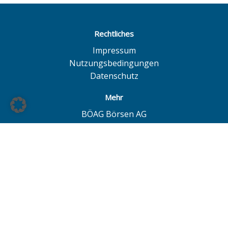
Rechtliches
Impressum
Nutzungsbedingungen
Datenschutz
Mehr
BÖAG Börsen AG
Börse Hamburg
Börse Düsseldorf
European Investor Exchange
© BÖAG Börsen AG - Alle Angaben ohne Gewähr!
Alle Daten mit Ausnahme von Investmentfonds sind 15
Minuten zeitverzögert. Powered by
GOYAX.de