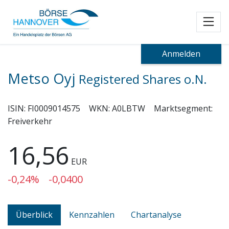
Toggl
Anmelden
Metso Oyj
Registered Shares o.N.
ISIN:
FI0009014575
WKN:
A0LBTW
Marktsegment:
Freiverkehr
16,56
EUR
-0,24%
-0,0400
Überblick
Kennzahlen
Chartanalyse