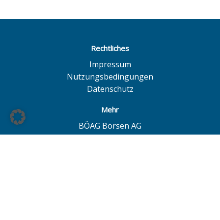
Rechtliches
Impressum
Nutzungsbedingungen
Datenschutz
Mehr
BÖAG Börsen AG
Börse Hamburg
Börse Düsseldorf
European Investor Exchange
© BÖAG Börsen AG - Alle Angaben ohne Gewähr!