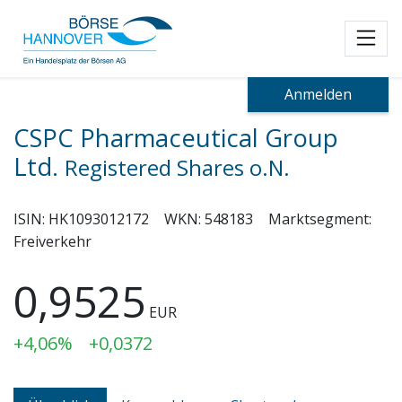
Toggl
Anmelden
CSPC Pharmaceutical Group
Ltd.
Registered Shares o.N.
ISIN:
HK1093012172
WKN:
548183
Marktsegment:
Freiverkehr
0,9525
EUR
+4,06%
+0,0372