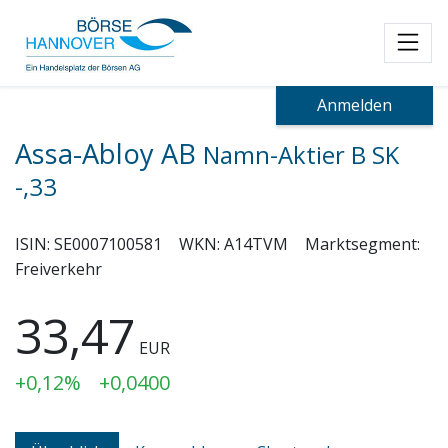
Toggl
Anmelden
Assa-Abloy AB
Namn-Aktier B SK
-,33
ISIN:
SE0007100581
WKN:
A14TVM
Marktsegment:
Freiverkehr
33,47
EUR
+0,12%
+0,0400