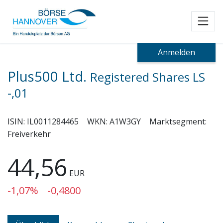
Toggl
Anmelden
Plus500 Ltd.
Registered Shares LS
-,01
ISIN:
IL0011284465
WKN:
A1W3GY
Marktsegment:
Freiverkehr
44,56
EUR
-1,07%
-0,4800