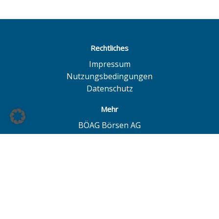
Rechtliches
Impressum
Nutzungsbedingungen
Datenschutz
Mehr
BÖAG Börsen AG
Börse Hamburg
Börse Düsseldorf
European Investor Exchange
© BÖAG Börsen AG - Alle Angaben ohne Gewähr!