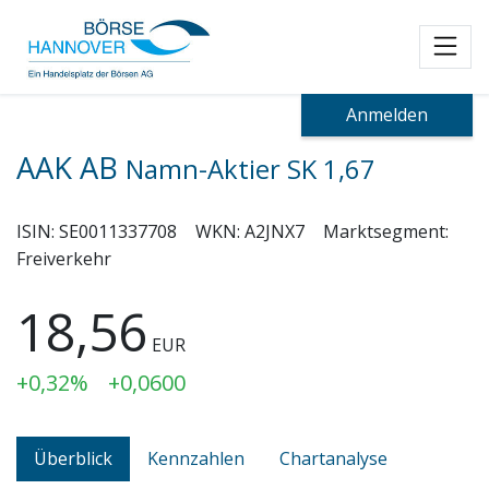
Toggl
Anmelden
AAK AB
Namn-Aktier SK 1,67
ISIN:
SE0011337708
WKN:
A2JNX7
Marktsegment:
Freiverkehr
18,56
EUR
+0,32%
+0,0600
Überblick
Kennzahlen
Chartanalyse