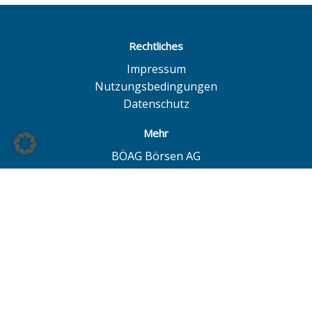
Rechtliches
Impressum
Nutzungsbedingungen
Datenschutz
Mehr
BÖAG Börsen AG
Börse Hamburg
Börse Düsseldorf
European Investor Exchange
© BÖAG Börsen AG - Alle Angaben ohne Gewähr!
Alle Daten mit Ausnahme von Investmentfonds sind 15
Minuten zeitverzögert. Powered by
GOYAX.de