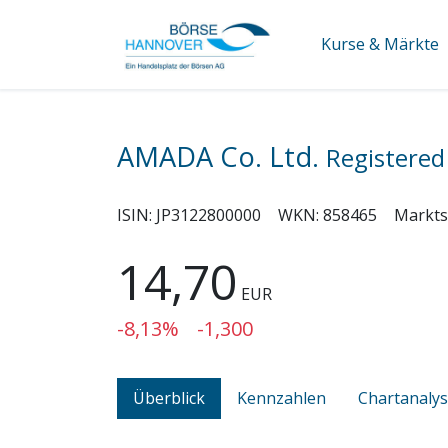
Kurse & Märkte
AMADA Co. Ltd.
Registered
ISIN:
JP3122800000
WKN:
858465
Markt
14,70
EUR
-8,13%
-1,300
Überblick
Kennzahlen
Chartanaly