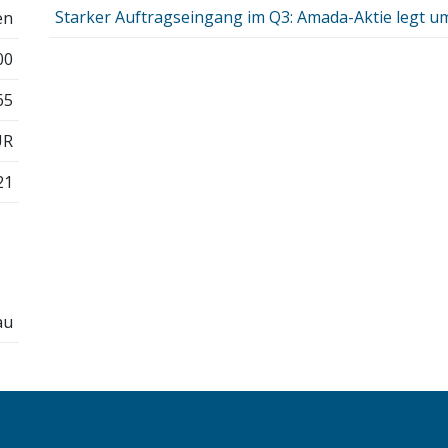
Starker Auftragseingang im Q3: Amada-Aktie legt um
en
00
65
UR
21
au