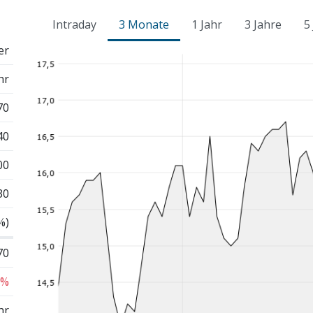
Intraday
3 Monate
1 Jahr
3 Jahre
5
er
hr
70
40
00
30
%)
70
 %
hr