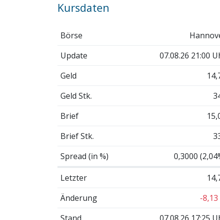
Kursdaten
Börse
Hannov
Update
07.08.26 21:00 U
Geld
14,
Geld Stk.
3
Brief
15,
Brief Stk.
3
Spread (in %)
0,3000 (2,04
Letzter
14,
Änderung
-8,13
Stand
07.08.26 17:25 U