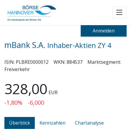
Toggl
Anmelden
mBank S.A.
Inhaber-Aktien ZY 4
ISIN:
PLBRE0000012
WKN:
884537
Marktsegment:
Freiverkehr
328,00
EUR
-1,80%
-6,000
Überblick
Kennzahlen
Chartanalyse