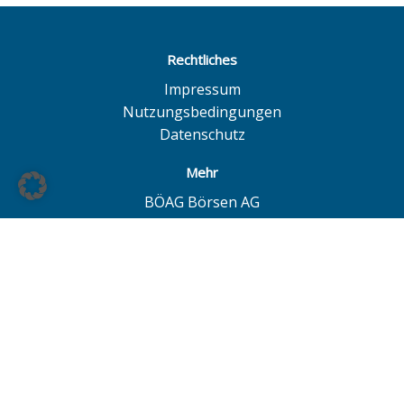
Rechtliches
Impressum
Nutzungsbedingungen
Datenschutz
Mehr
BÖAG Börsen AG
Börse Hamburg
Börse Düsseldorf
European Investor Exchange
© BÖAG Börsen AG - Alle Angaben ohne Gewähr!
Alle Daten mit Ausnahme von Investmentfonds sind 15
Minuten zeitverzögert. Powered by
GOYAX.de