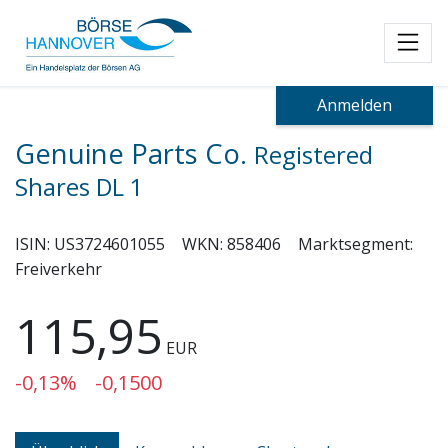
Toggl
Anmelden
Genuine Parts Co.
Registered
Shares DL 1
ISIN:
US3724601055
WKN:
858406
Marktsegment:
Freiverkehr
115,95
EUR
-0,13%
-0,1500