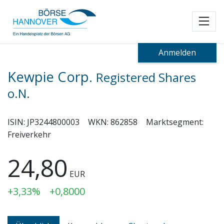
Toggl
Anmelden
Kewpie Corp.
Registered Shares
o.N.
ISIN:
JP3244800003
WKN:
862858
Marktsegment:
Freiverkehr
24,80
EUR
+3,33%
+0,8000