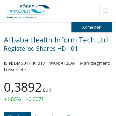
Toggl
Anmelden
Alibaba Health Inform.Tech.Ltd
Registered Shares HD -,01
ISIN:
BMG0171K1018
WKN:
A12EAP
Marktsegment:
Freiverkehr
0,3892
EUR
+1,86%
+0,0071