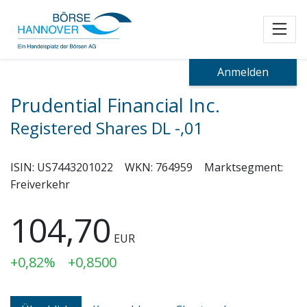
Toggl
Anmelden
Prudential Financial Inc.
Registered Shares DL -,01
ISIN:
US7443201022
WKN:
764959
Marktsegment:
Freiverkehr
104,70
EUR
+0,82%
+0,8500