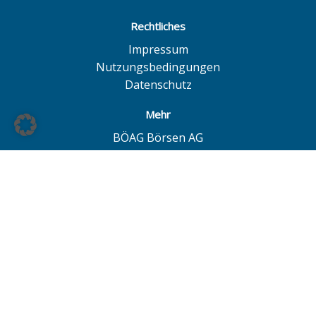
Rechtliches
Impressum
Nutzungsbedingungen
Datenschutz
Mehr
BÖAG Börsen AG
Börse Hamburg
Börse Düsseldorf
European Investor Exchange
© BÖAG Börsen AG - Alle Angaben ohne Gewähr!
Alle Daten mit Ausnahme von Investmentfonds sind 15
Minuten zeitverzögert. Powered by
GOYAX.de