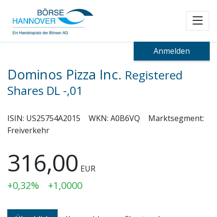
Toggl
Anmelden
Dominos Pizza Inc.
Registered
Shares DL -,01
ISIN:
US25754A2015
WKN:
A0B6VQ
Marktsegment:
Freiverkehr
316,00
EUR
+0,32%
+1,0000