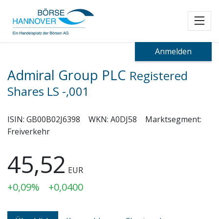
Toggl
Anmelden
Admiral Group PLC
Registered
Shares LS -,001
ISIN:
GB00B02J6398
WKN:
A0DJ58
Marktsegment:
Freiverkehr
45,52
EUR
+0,09%
+0,0400