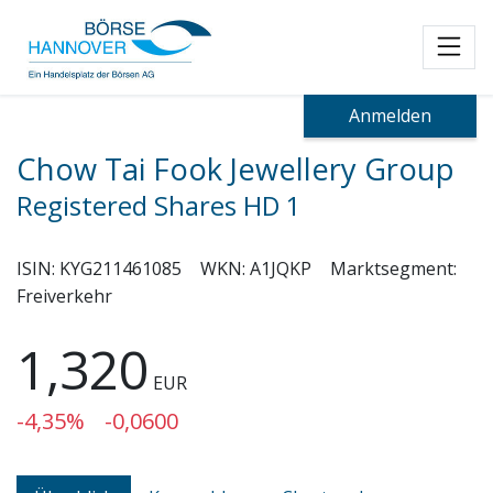
Toggl
Anmelden
Chow Tai Fook Jewellery Group
Registered Shares HD 1
ISIN:
KYG211461085
WKN:
A1JQKP
Marktsegment:
Freiverkehr
1,320
EUR
-4,35%
-0,0600