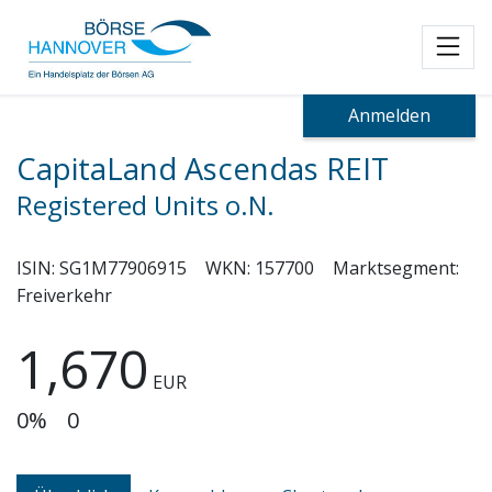
Toggl
Anmelden
CapitaLand Ascendas REIT
Registered Units o.N.
ISIN:
SG1M77906915
WKN:
157700
Marktsegment:
Freiverkehr
1,670
EUR
0%
0