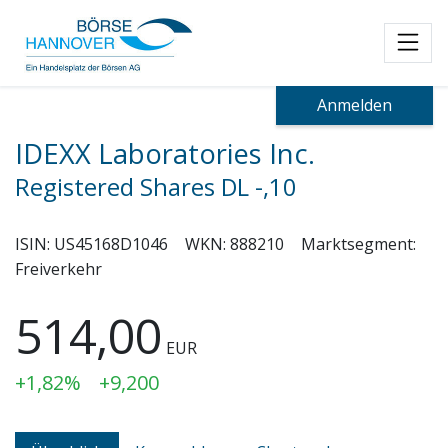
Toggl
Anmelden
IDEXX Laboratories Inc.
Registered Shares DL -,10
ISIN:
US45168D1046
WKN:
888210
Marktsegment:
Freiverkehr
514,00
EUR
+1,82%
+9,200