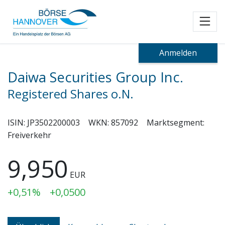
Toggl
Anmelden
Daiwa Securities Group Inc.
Registered Shares o.N.
ISIN:
JP3502200003
WKN:
857092
Marktsegment:
Freiverkehr
9,950
EUR
+0,51%
+0,0500