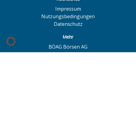
Impressum
Nutzungsbedingungen
Datenschutz
Mehr
BÖAG Börsen AG
Börse Hamburg
Börse Düsseldorf
European Investor Exchange
© BÖAG Börsen AG - Alle Angaben ohne Gewähr!
Alle Daten mit Ausnahme von Investmentfonds sind 15
Minuten zeitverzögert. Powered by
GOYAX.de