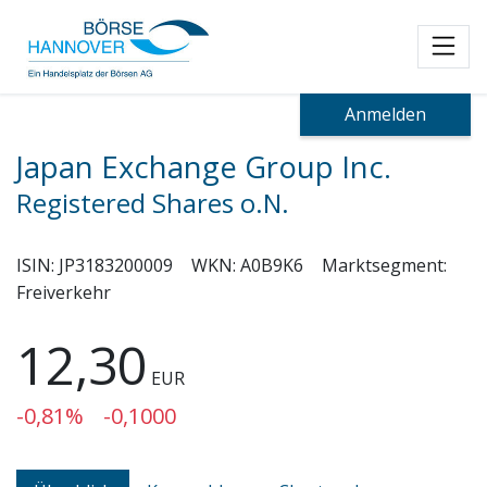
Toggl
Anmelden
Japan Exchange Group Inc.
Registered Shares o.N.
ISIN:
JP3183200009
WKN:
A0B9K6
Marktsegment:
Freiverkehr
12,30
EUR
-0,81%
-0,1000