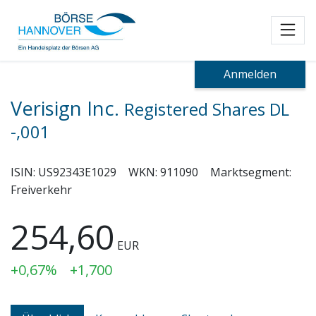
Toggl
Anmelden
Verisign Inc.
Registered Shares DL
-,001
ISIN:
US92343E1029
WKN:
911090
Marktsegment:
Freiverkehr
254,60
EUR
+0,67%
+1,700