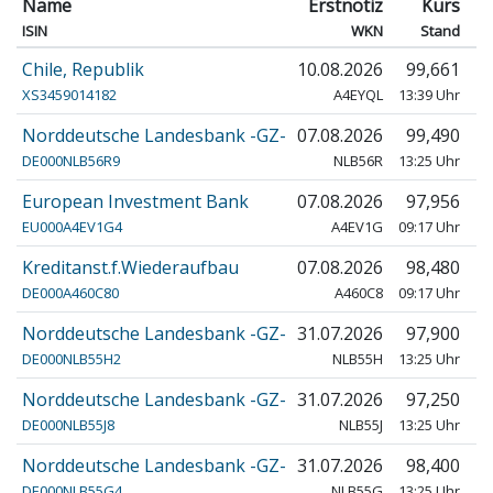
Name
Erstnotiz
Kurs
ISIN
WKN
Stand
Chile, Republik
10.08.2026
99,661
XS3459014182
A4EYQL
13:39 Uhr
Norddeutsche Landesbank -GZ-
07.08.2026
99,490
DE000NLB56R9
NLB56R
13:25 Uhr
European Investment Bank
07.08.2026
97,956
+
EU000A4EV1G4
A4EV1G
09:17 Uhr
Kreditanst.f.Wiederaufbau
07.08.2026
98,480
+
DE000A460C80
A460C8
09:17 Uhr
Norddeutsche Landesbank -GZ-
31.07.2026
97,900
DE000NLB55H2
NLB55H
13:25 Uhr
Norddeutsche Landesbank -GZ-
31.07.2026
97,250
DE000NLB55J8
NLB55J
13:25 Uhr
Norddeutsche Landesbank -GZ-
31.07.2026
98,400
DE000NLB55G4
NLB55G
13:25 Uhr