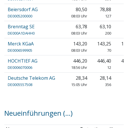
Beiersdorf AG
80,50
78,88
7
DE0005200000
08:03 Uhr
127
Brenntag SE
63,78
63,10
6
DE000A1DAHH0
08:03 Uhr
200
Merck KGaA
143,20
143,25
14
DE0006599905
08:03 Uhr
70
HOCHTIEF AG
446,20
446,40
44
DE0006070006
18:56 Uhr
12
Deutsche Telekom AG
28,34
28,14
2
DE0005557508
15:05 Uhr
356
Neueinführungen
(…)