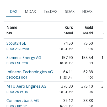
DAX
MDAX
TecDAX
SDAX
HDAX
Name
Kurs
Geld
B
ISIN
Stand
Anzahl
An
Scout24 SE
74,50
75,60
7
DE000A12DM80
08:04 Uhr
120
Siemens Energy AG
157,90
155,54
15
DE000ENER6Y0
10:00 Uhr
33
Infineon Technologies AG
64,11
62,88
6
DE0006231004
11:53 Uhr
100
MTU Aero Engines AG
370,30
375,10
37
DE000A0D9PT0
08:04 Uhr
40
Commerzbank AG
39,12
38,88
3
DE000CBK1001
16:51 Uhr
350