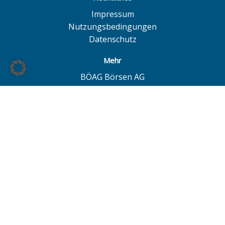
Impressum
Nutzungsbedingungen
Datenschutz
Mehr
BÖAG Börsen AG
Börse Hamburg
Börse Düsseldorf
European Investor Exchange
© BÖAG Börsen AG - Alle Angaben ohne Gewähr!
Alle Daten mit Ausnahme von Investmentfonds sind 15
Minuten zeitverzögert. Powered by
GOYAX.de