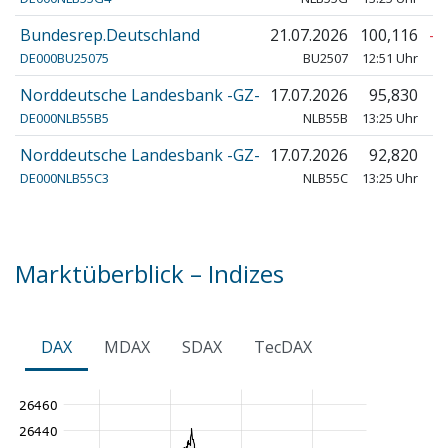
Bundesrep.Deutschland
21.07.2026
100,116
-0
DE000BU25075
BU2507
12:51 Uhr
Norddeutsche Landesbank -GZ-
17.07.2026
95,830
-
DE000NLB55B5
NLB55B
13:25 Uhr
Norddeutsche Landesbank -GZ-
17.07.2026
92,820
+
DE000NLB55C3
NLB55C
13:25 Uhr
Marktüberblick – Indizes
DAX
MDAX
SDAX
TecDAX