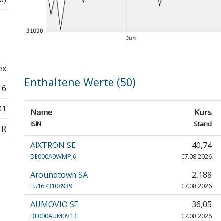
ex
Enthaltene Werte (50)
16
41
Name
Kurs
ISIN
Stand
UR
AIXTRON SE
40,74
DE000A0WMPJ6
07.08.2026
Aroundtown SA
2,188
LU1673108939
07.08.2026
AUMOVIO SE
36,05
DE000AUM0V10
07.08.2026