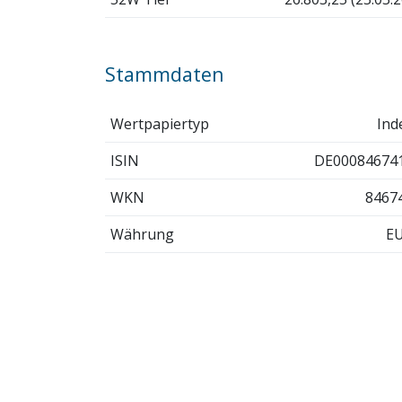
Stammdaten
Wertpapiertyp
Ind
ISIN
DE00084674
WKN
8467
Währung
E