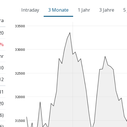
Intraday
3 Monate
1 Jahr
3 Jahre
5
ra
20
 %
hr
10
12
81
20
6)
6)