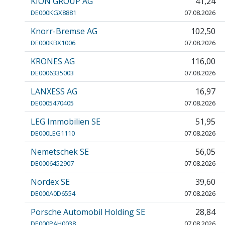
KION GROUP AG
41,24
DE000KGX8881
07.08.2026
Knorr-Bremse AG
102,50
DE000KBX1006
07.08.2026
KRONES AG
116,00
DE0006335003
07.08.2026
LANXESS AG
16,97
DE0005470405
07.08.2026
LEG Immobilien SE
51,95
DE000LEG1110
07.08.2026
Nemetschek SE
56,05
DE0006452907
07.08.2026
Nordex SE
39,60
DE000A0D6554
07.08.2026
Porsche Automobil Holding SE
28,84
DE000PAH0038
07.08.2026