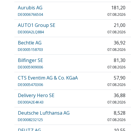
Aurubis AG
181,20
DE0006766504
07.08.2026
AUTO1 Group SE
21,00
DE000A2LQ884
07.08.2026
Bechtle AG
36,92
DE0005158703
07.08.2026
Bilfinger SE
81,30
DE0005909006
07.08.2026
CTS Eventim AG & Co. KGaA
57,90
DE0005470306
07.08.2026
Delivery Hero SE
36,88
DE000A2E4K43
07.08.2026
Deutsche Lufthansa AG
8,528
DE0008232125
07.08.2026
DEUTZ AG
10,55