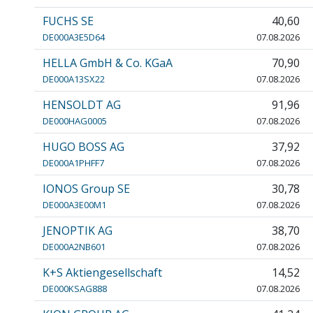
FUCHS SE
40,60
DE000A3E5D64
07.08.2026
HELLA GmbH & Co. KGaA
70,90
DE000A13SX22
07.08.2026
HENSOLDT AG
91,96
DE000HAG0005
07.08.2026
HUGO BOSS AG
37,92
DE000A1PHFF7
07.08.2026
IONOS Group SE
30,78
DE000A3E00M1
07.08.2026
JENOPTIK AG
38,70
DE000A2NB601
07.08.2026
K+S Aktiengesellschaft
14,52
DE000KSAG888
07.08.2026