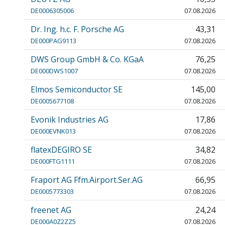
DE0006305006
07.08.2026
Dr. Ing. h.c. F. Porsche AG
43,31
DE000PAG9113
07.08.2026
DWS Group GmbH & Co. KGaA
76,25
DE000DWS1007
07.08.2026
Elmos Semiconductor SE
145,00
DE0005677108
07.08.2026
Evonik Industries AG
17,86
DE000EVNK013
07.08.2026
flatexDEGIRO SE
34,82
DE000FTG1111
07.08.2026
Fraport AG Ffm.Airport.Ser.AG
66,95
DE0005773303
07.08.2026
freenet AG
24,24
DE000A0Z2ZZ5
07.08.2026