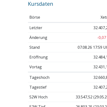
Kursdaten
Börse
Xet
Letzter
32.407,
Änderung
-0,07
Stand
07.08.26 17:59 U
Eröffnung
32.484,
Vortag
32.431,
Tageshoch
32.660,
Tagestief
32.407,
52W Hoch
33.547,52 (29.05.2
52W Tief
26.803,25 (23.03.2