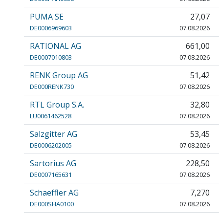
PUMA SE
27,07
DE0006969603
07.08.2026
RATIONAL AG
661,00
DE0007010803
07.08.2026
RENK Group AG
51,42
DE000RENK730
07.08.2026
RTL Group S.A.
32,80
LU0061462528
07.08.2026
Salzgitter AG
53,45
DE0006202005
07.08.2026
Sartorius AG
228,50
DE0007165631
07.08.2026
Schaeffler AG
7,270
DE000SHA0100
07.08.2026