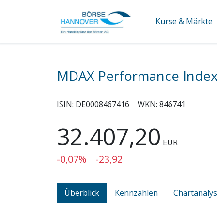
Kurse & Märkte
MDAX Performance Inde
ISIN:
DE0008467416
WKN:
846741
32.407,20
EUR
-0,07%
-23,92
Überblick
Kennzahlen
Chartanaly