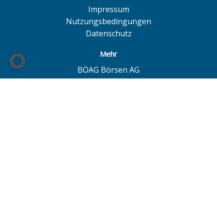
Impressum
Nutzungsbedingungen
Datenschutz
Mehr
BÖAG Börsen AG
Börse Hamburg
Börse Düsseldorf
European Investor Exchange
© BÖAG Börsen AG - Alle Angaben ohne Gewähr!
Alle Daten mit Ausnahme von Investmentfonds sind 15
Minuten zeitverzögert. Powered by
GOYAX.de