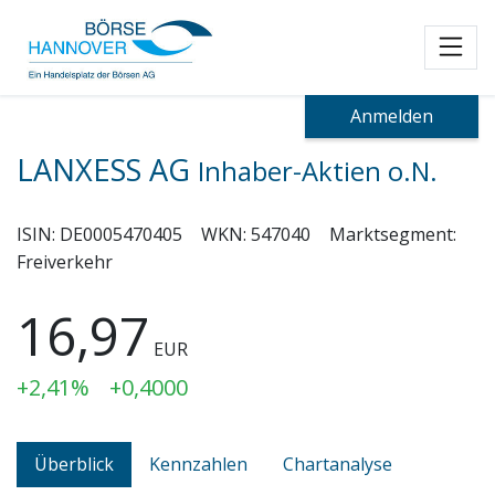
Toggl
Anmelden
LANXESS AG
Inhaber-Aktien o.N.
ISIN:
DE0005470405
WKN:
547040
Marktsegment:
Freiverkehr
16,97
EUR
+2,41%
+0,4000
Überblick
Kennzahlen
Chartanalyse