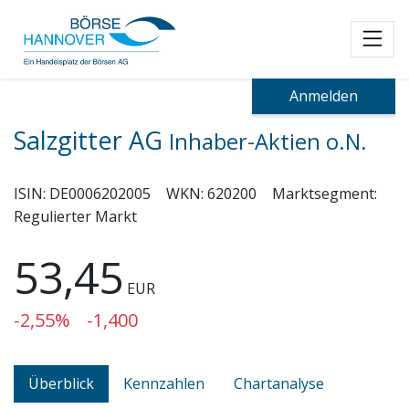
Toggl
Anmelden
Salzgitter AG
Inhaber-Aktien o.N.
ISIN:
DE0006202005
WKN:
620200
Marktsegment:
Regulierter Markt
53,45
EUR
-2,55%
-1,400
Überblick
Kennzahlen
Chartanalyse