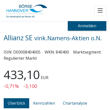
Toggl
Anmelden
Allianz SE
vink.Namens-Aktien o.N.
ISIN:
DE0008404005
WKN:
840400
Marktsegment:
Regulierter Markt
433,10
EUR
-0,71%
-3,100
Überblick
Kennzahlen
Chartanalyse