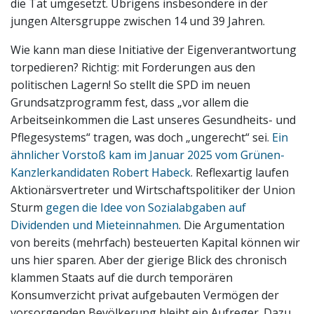
die Tat umgesetzt. Übrigens insbesondere in der
jungen Altersgruppe zwischen 14 und 39 Jahren.
Wie kann man diese Initiative der Eigenverantwortung
torpedieren? Richtig: mit Forderungen aus den
politischen Lagern! So stellt die SPD im neuen
Grundsatzprogramm fest, dass „vor allem die
Arbeitseinkommen die Last unseres Gesundheits- und
Pflegesystems“ tragen, was doch „ungerecht“ sei.
Ein
ähnlicher Vorstoß kam im Januar 2025 vom Grünen-
Kanzlerkandidaten Robert Habeck
. Reflexartig laufen
Aktionärsvertreter und Wirtschaftspolitiker der Union
Sturm
gegen die Idee von Sozialabgaben auf
Dividenden und Mieteinnahmen
. Die Argumentation
von bereits (mehrfach) besteuerten Kapital können wir
uns hier sparen. Aber der gierige Blick des chronisch
klammen Staats auf die durch temporären
Konsumverzicht privat aufgebauten Vermögen der
vorsorgenden Bevölkerung bleibt ein Aufreger. Dazu