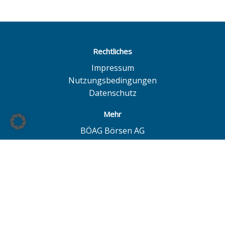
Rechtliches
Impressum
Nutzungsbedingungen
Datenschutz
Mehr
BÖAG Börsen AG
Börse Hamburg
Börse Düsseldorf
European Investor Exchange
© BÖAG Börsen AG - Alle Angaben ohne Gewähr!