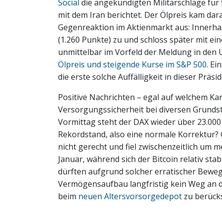
Social
die angekündigten Militärschläge für
mit dem Iran berichtet. Der Ölpreis kam dar
Gegenreaktion im Aktienmarkt aus: Innerha
(1.260 Punkte) zu und schloss später mit ei
unmittelbar im Vorfeld der Meldung in den 
Ölpreis und steigende Kurse im S&P 500
. Ei
die erste solche Auffälligkeit in dieser Präsi
Positive Nachrichten – egal auf welchem Ka
Versorgungssicherheit bei diversen Grundst
Vormittag steht der DAX wieder über 23.000
Rekordstand, also eine normale Korrektur? G
nicht gerecht und fiel zwischenzeitlich um
Januar, während sich der Bitcoin relativ stab
dürften aufgrund solcher erratischer Bewe
Vermögensaufbau langfristig kein Weg an de
beim
neuen Altersvorsorgedepot
zu berücks