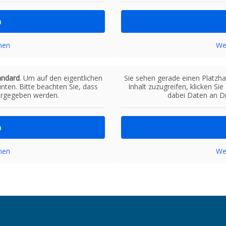
n
nen
We
andard
. Um auf den eigentlichen
Sie sehen gerade einen Platzha
unten. Bitte beachten Sie, dass
Inhalt zuzugreifen, klicken Si
tergegeben werden.
dabei Daten an Dr
n
nen
We