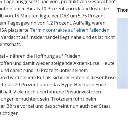
 5 Tage ausgesetzt und von „produktiven Gesprächen“
aufhin um mehr als 10 Prozent zurück und löste die
Thom
lb von 15 Minuten legte der DAX um 5,75 Prozent
nem Tagesgewinn von 1,2 Prozent. Auffällig waren
USA platzierte
Terminkontrakte auf einen fallenden
n Verdacht auf Insiderhandel liegt nahe und es ist nicht
dentschaft.
nal – nähren die Hoffnung auf Frieden,
offen und damit wieder steigende Aktienkurse. Heute
 und damit rund 10 Prozent unter seinem
old wird seinem Ruf als sicherer Hafen in dieser Krise
 mehr als 20 Prozent unter das Hype-Hoch von Ende
il hält. Viele noch unerfahrene Privatinvestoren
gungen ernüchtert sein. Trotzdem führt beim
r Börse vorbei und das scheint nun auch der Staat
ichtigen.