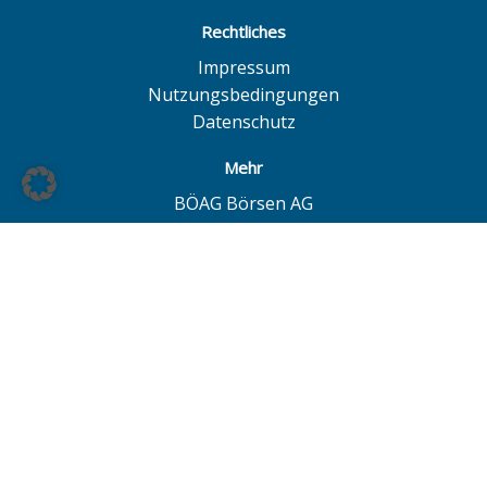
Rechtliches
Impressum
Nutzungsbedingungen
Datenschutz
Mehr
BÖAG Börsen AG
Börse Hamburg
Börse Düsseldorf
European Investor Exchange
© BÖAG Börsen AG - Alle Angaben ohne Gewähr!
Alle Daten mit Ausnahme von Investmentfonds sind 15
Minuten zeitverzögert. Powered by
GOYAX.de