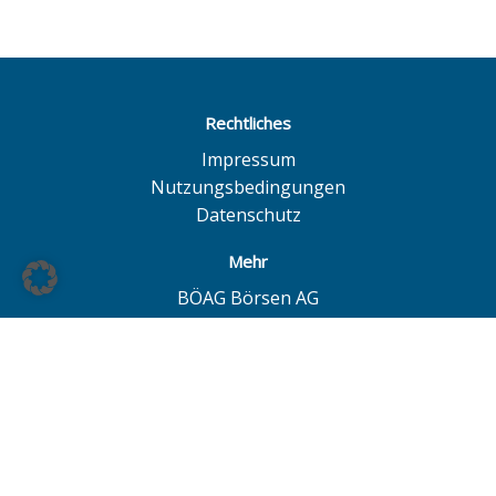
Rechtliches
Impressum
Nutzungsbedingungen
Datenschutz
Mehr
BÖAG Börsen AG
Börse Hamburg
Börse Düsseldorf
European Investor Exchange
© BÖAG Börsen AG - Alle Angaben ohne Gewähr!