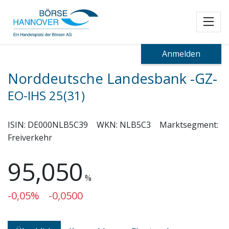
Toggl
Anmelden
Norddeutsche Landesbank -GZ-
EO-IHS 25(31)
ISIN:
DE000NLB5C39
WKN:
NLB5C3
Marktsegment:
Freiverkehr
95,050
%
-0,05%
-0,0500