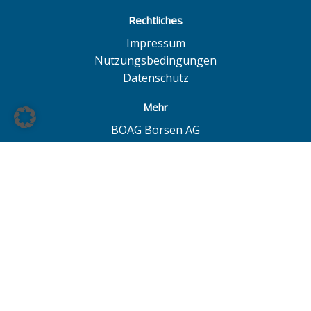
Rechtliches
Impressum
Nutzungsbedingungen
Datenschutz
Mehr
BÖAG Börsen AG
Börse Hamburg
Börse Düsseldorf
European Investor Exchange
© BÖAG Börsen AG - Alle Angaben ohne Gewähr!
Alle Daten mit Ausnahme von Investmentfonds sind 15
Minuten zeitverzögert. Powered by
GOYAX.de