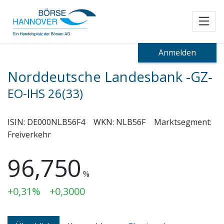
Toggl
Anmelden
Norddeutsche Landesbank -GZ-
EO-IHS 26(33)
ISIN:
DE000NLB56F4
WKN:
NLB56F
Marktsegment:
Freiverkehr
96,750
%
+0,31%
+0,3000