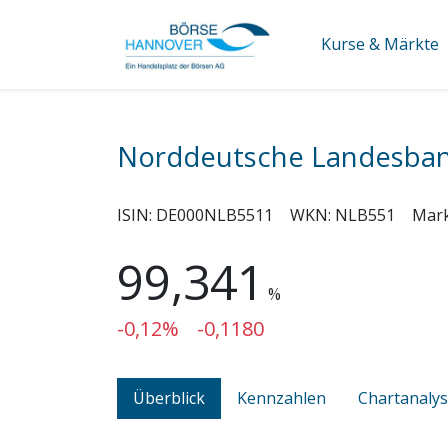
Kurse & Märkte
Norddeutsche Landesban
ISIN:
DE000NLB5511
WKN:
NLB551
Mar
99,341
%
-0,12%
-0,1180
Überblick
Kennzahlen
Chartanaly