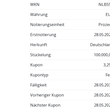
WKN
NLB5
Währung
E
Notierungseinheit
Proze
Erstnotierung
28.05.20
Herkunft
Deutschla
Stückelung
100.000,
Kupon
3,2
Kupontyp
Fe
Fälligkeit
28.05.20
Vorheriger Kupon
28.05.20
Nächster Kupon
28.05.20