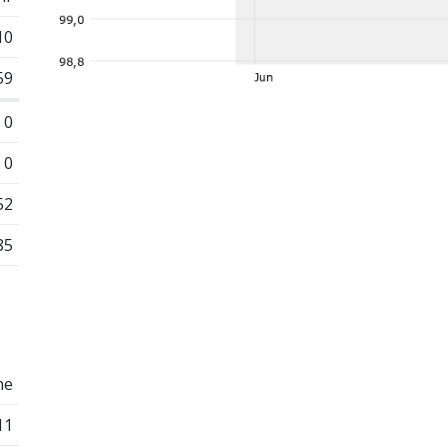
10
59
0
0
52
85
he
11