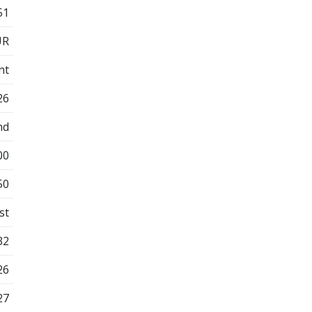
51
UR
nt
26
nd
00
50
st
32
26
27