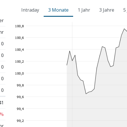
Intraday
3 Monate
1 Jahr
3 Jahre
5
er
hr
0
0
0
0
0
41
 %
hr