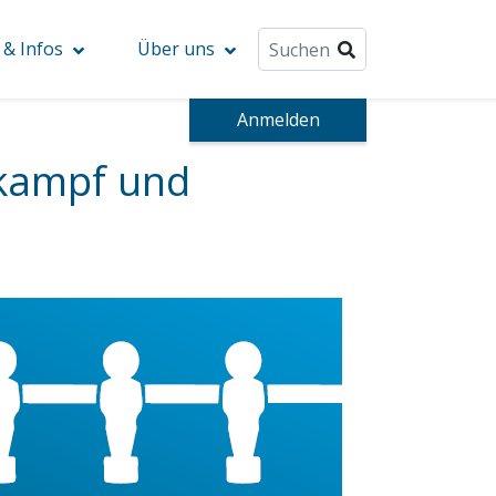
& Infos
Über uns
Anmelden
tkampf und