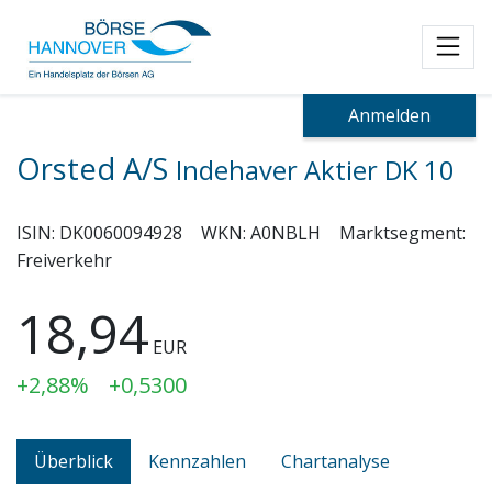
Toggl
Anmelden
Orsted A/S
Indehaver Aktier DK 10
ISIN:
DK0060094928
WKN:
A0NBLH
Marktsegment:
Freiverkehr
18,94
EUR
+2,88%
+0,5300
Überblick
Kennzahlen
Chartanalyse