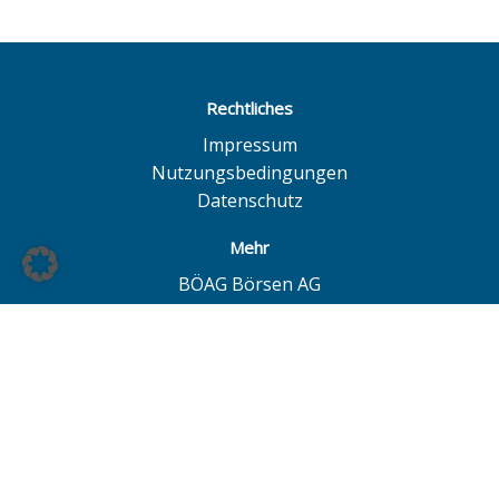
Rechtliches
Impressum
Nutzungsbedingungen
Datenschutz
Mehr
BÖAG Börsen AG
Börse Hamburg
Börse Düsseldorf
European Investor Exchange
© BÖAG Börsen AG - Alle Angaben ohne Gewähr!