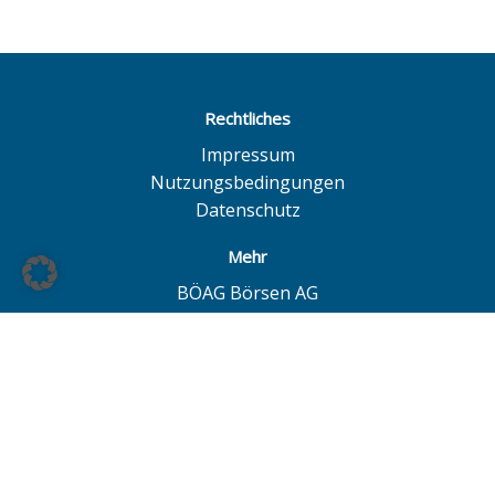
Rechtliches
Impressum
Nutzungsbedingungen
Datenschutz
Mehr
BÖAG Börsen AG
Börse Hamburg
Börse Düsseldorf
European Investor Exchange
© BÖAG Börsen AG - Alle Angaben ohne Gewähr!