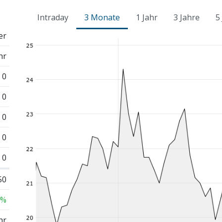
Intraday
3 Monate
1 Jahr
3 Jahre
5
er
hr
0
0
0
0
0
50
 %
hr