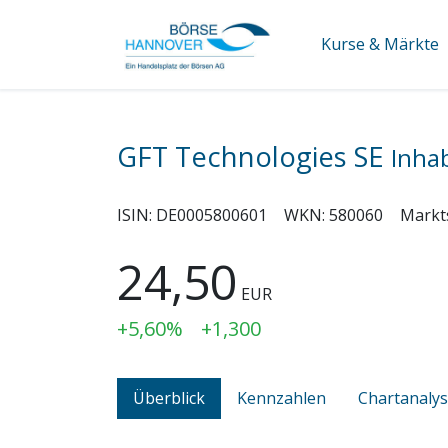
Kurse & Märkte
GFT Technologies SE
Inha
ISIN:
DE0005800601
WKN:
580060
Markt
24,50
EUR
+5,60%
+1,300
Überblick
Kennzahlen
Chartanaly