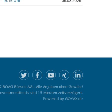
 15.15 Uhr
06.08.2026
© BÖAG Börsen AG - Alle Angaben ohne Gewähr!
Investmentfonds sind 15 Minuten zeitverzögert.
Powered by
GOYAX.de