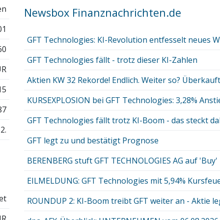
en
Newsbox Finanznachrichten.de
01
GFT Technologies: KI-Revolution entfesselt neues 
60
GFT Technologies fällt - trotz dieser KI-Zahlen
UR
Aktien KW 32 Rekorde! Endlich. Weiter so? Überkauft?
15
KURSEXPLOSION bei GFT Technologies: 3,28% Anstieg
87
GFT Technologies fällt trotz KI-Boom - das steckt da
2.
GFT legt zu und bestätigt Prognose
BERENBERG stuft GFT TECHNOLOGIES AG auf 'Buy'
EILMELDUNG: GFT Technologies mit 5,94% Kursfeuerw
et
ROUNDUP 2: KI-Boom treibt GFT weiter an - Aktie leg
UR