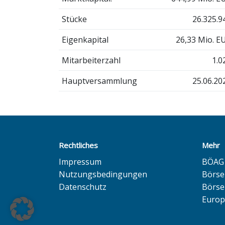
Stücke
26.325.9
Eigenkapital
26,33 Mio. E
Mitarbeiterzahl
1.0
Hauptversammlung
25.06.20
Rechtliches
Mehr
Impressum
BÖAG 
Nutzungsbedingungen
Börs
Datenschutz
Börse
Europ