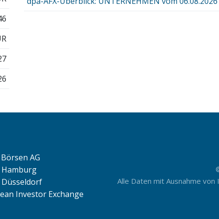
dpa-AFX-Überblick: UNTERNEHMEN vom 06.08.2026 -
46
UR
27
26
Börsen AG
e Hamburg
Alle Daten mit Ausnahme von 
 Düsseldorf
ean Investor Exchange