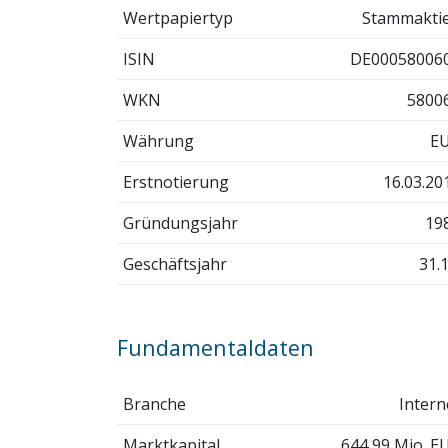
Wertpapiertyp
Stammakti
ISIN
DE00058006
WKN
5800
Währung
E
Erstnotierung
16.03.20
Gründungsjahr
19
Geschäftsjahr
31.1
Fundamentaldaten
Branche
Intern
Marktkapital.
644,99 Mio. E