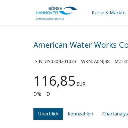
Kurse & Märkte
American Water Works Co
ISIN:
US0304201033
WKN:
A0NJ38
Markt
116,85
EUR
0%
0
Überblick
Kennzahlen
Chartanaly