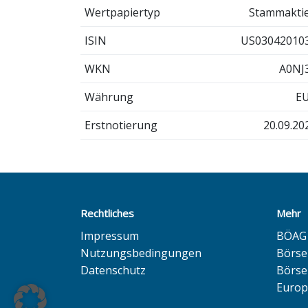
Wertpapiertyp
Stammakti
ISIN
US03042010
WKN
A0NJ
Währung
E
Erstnotierung
20.09.20
Rechtliches
Mehr
Impressum
BÖAG 
Nutzungsbedingungen
Börs
Datenschutz
Börse
Europ