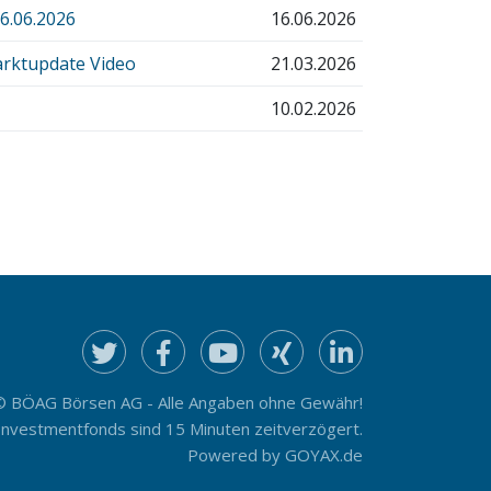
.06.2026
16.06.2026
rktupdate Video
21.03.2026
10.02.2026
© BÖAG Börsen AG - Alle Angaben ohne Gewähr!
Investmentfonds sind 15 Minuten zeitverzögert.
Powered by
GOYAX.de