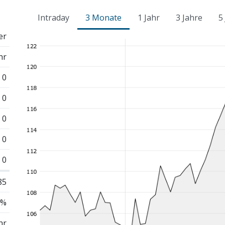
Intraday
3 Monate
1 Jahr
3 Jahre
5
er
hr
0
0
0
0
0
85
 %
hr