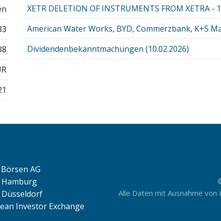
XETR DELETION OF INSTRUMENTS FROM XETRA - 16
en
American Water Works, BYD, Commerzbank, K+S Ma
33
Dividendenbekanntmachungen (10.02.2026)
38
UR
21
Börsen AG
e Hamburg
Alle Daten mit Ausnahme von 
 Düsseldorf
ean Investor Exchange