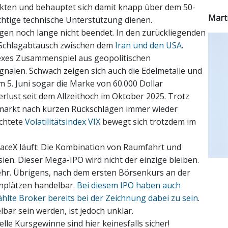
unkten und behauptet sich damit knapp über dem 50-
Mart
chtige technische Unterstützung dienen.
ngen noch lange nicht beendet. In den zurückliegenden
 Schlagabtausch zwischen dem
Iran und den USA
.
lexes Zusammenspiel aus geopolitischen
alen. Schwach zeigen sich auch die Edelmetalle und
m 5. Juni sogar die Marke von 60.000 Dollar
erlust seit dem Allzeithoch im Oktober 2025. Trotz
enmarkt nach kurzen Rückschlägen immer wieder
chtete
Volatilitätsindex VIX
bewegt sich trotzdem im
ceX läuft: Die Kombination von Raumfahrt und
ien. Dieser Mega-IPO wird nicht der einzige bleiben.
ehr. Übrigens, nach dem ersten Börsenkurs an der
nplätzen handelbar.
Bei diesem IPO haben auch
hlte Broker bereits bei der Zeichnung dabei zu sein
.
bar sein werden, ist jedoch unklar.
lle Kursgewinne sind hier keinesfalls sicher!