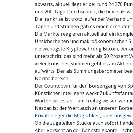
abwärts, aktuell liegt er bei rund 24.270 P
und 200 Tage-Durchschnitt, die beide als wi
Die Irankrise ist trotz laufender Verhandlu
Tagen und Stunden gab es einen erneuten
Die Märkte reagieren aktuell auf ein komp
Unsicherheiten und makroökonomischen Sign
die wichtigste Kryptowährung Bitcoin, der a
unterschritt, das sind mehr als 50 Prozent V
vieler kritischer Stimmen geht es am Akti
aufwärts. Der als Stimmungsbarometer bea
Normalbereich.
Der Countdown für den Börsengang von Spa
Künstlicher Intelligenz weckt Zukunftsfantas
Warten wir es ab – am Freitag wissen wir m
Nasdaq ist der Wert auch an unseren Börse
Privatanleger die Möglichkeit, über ausgewä
Ob die zugeteilten Stücke auch sofort handel
Aber Vorsicht an der Bahnsteigkante – schne