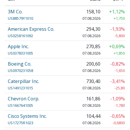
3M Co.
158,10
+1,12%
US88579Y1010
07.08.2026
+1,750
American Express Co.
294,30
-1,93%
US0258161092
07.08.2026
-5,800
Apple Inc.
270,85
+0,69%
US0378331005
07.08.2026
+1,850
Boeing Co.
200,60
-0,82%
US0970231058
07.08.2026
-1,650
Caterpillar Inc.
730,40
-3,41%
US1491231015
07.08.2026
-25,80
Chevron Corp.
161,86
-1,09%
US1667641005
07.08.2026
-1,780
Cisco Systems Inc.
104,44
-0,65%
US17275R1023
07.08.2026
-0,6800