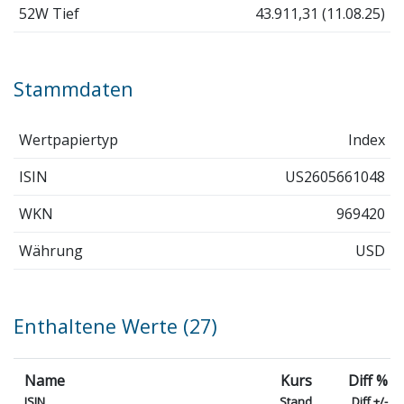
52W Tief
43.911,31 (11.08.25)
Stammdaten
Wertpapiertyp
Index
ISIN
US2605661048
WKN
969420
Währung
USD
Enthaltene Werte (27)
Name
Kurs
Diff %
ISIN
Stand
Diff +/-