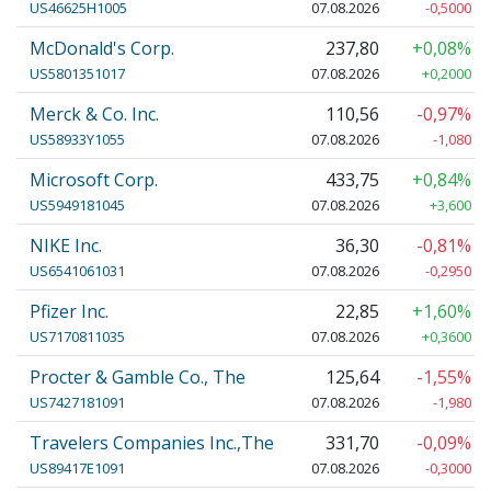
US46625H1005
07.08.2026
-0,5000
McDonald's Corp.
237,80
+0,08%
US5801351017
07.08.2026
+0,2000
Merck & Co. Inc.
110,56
-0,97%
US58933Y1055
07.08.2026
-1,080
Microsoft Corp.
433,75
+0,84%
US5949181045
07.08.2026
+3,600
NIKE Inc.
36,30
-0,81%
US6541061031
07.08.2026
-0,2950
Pfizer Inc.
22,85
+1,60%
US7170811035
07.08.2026
+0,3600
Procter & Gamble Co., The
125,64
-1,55%
US7427181091
07.08.2026
-1,980
Travelers Companies Inc.,The
331,70
-0,09%
US89417E1091
07.08.2026
-0,3000