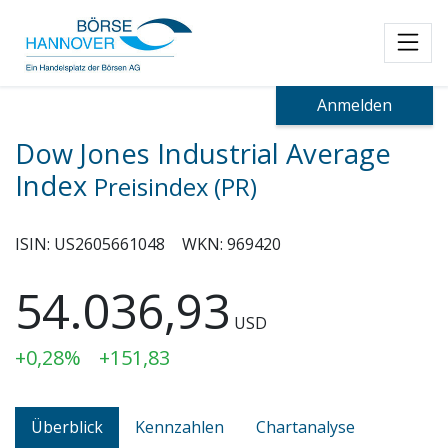
Toggl
Anmelden
Dow Jones Industrial Average
Index
Preisindex (PR)
ISIN:
US2605661048
WKN:
969420
54.036,93
USD
+0,28%
+151,83
Überblick
Kennzahlen
Chartanalyse