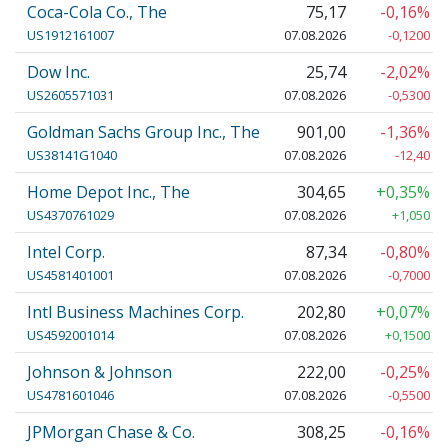
Coca-Cola Co., The
75,17
-0,16%
US1912161007
07.08.2026
-0,1200
Dow Inc.
25,74
-2,02%
US2605571031
07.08.2026
-0,5300
Goldman Sachs Group Inc., The
901,00
-1,36%
US38141G1040
07.08.2026
-12,40
Home Depot Inc., The
304,65
+0,35%
US4370761029
07.08.2026
+1,050
Intel Corp.
87,34
-0,80%
US4581401001
07.08.2026
-0,7000
Intl Business Machines Corp.
202,80
+0,07%
US4592001014
07.08.2026
+0,1500
Johnson & Johnson
222,00
-0,25%
US4781601046
07.08.2026
-0,5500
JPMorgan Chase & Co.
308,25
-0,16%