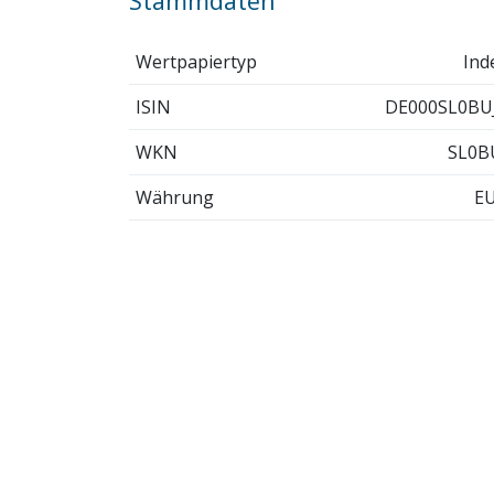
Stammdaten
Wertpapiertyp
Ind
ISIN
DE000SL0BU
WKN
SL0B
Währung
E