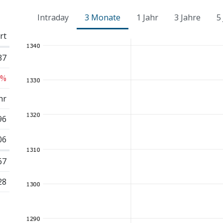
Intraday
3 Monate
1 Jahr
3 Jahre
5
rt
37
 %
hr
96
06
67
28