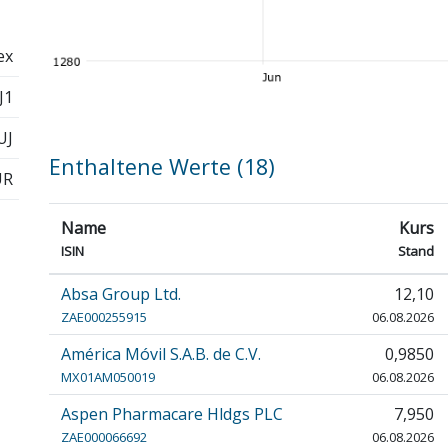
ex
J1
UJ
Enthaltene Werte (18)
UR
Name
Kurs
ISIN
Stand
Absa Group Ltd.
12,10
ZAE000255915
06.08.2026
América Móvil S.A.B. de C.V.
0,9850
MX01AM050019
06.08.2026
Aspen Pharmacare Hldgs PLC
7,950
ZAE000066692
06.08.2026