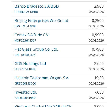
Banco Bradesco S.A BBD
2,960
BRBBDCACNPR8
06.08.2026
Beijing Enterprises Wtr Gr.Ltd
0,2500
BMG0957L1090
06.08.2026
Cemex S.A.B. de C.V.
0,9900
MXP225611567
06.08.2026
Flat Glass Group Co. Ltd.
0,7900
CNE100002375
06.08.2026
GDS Holdings Ltd
27,40
US36165L1089
06.08.2026
Hellenic Telecomm. Organ. S.A.
19,39
GRS260333000
06.08.2026
Investec Ltd.
7,650
ZAE000081949
06.08.2026
Kimberly-Clark d.Mex.SAB de CV
2,000