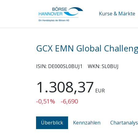
Kurse & Märkte
GCX EMN Global Challeng
ISIN:
DE000SL0BUJ1
WKN:
SL0BUJ
1.308,37
EUR
-0,51%
-6,690
Überblick
Kennzahlen
Chartanaly