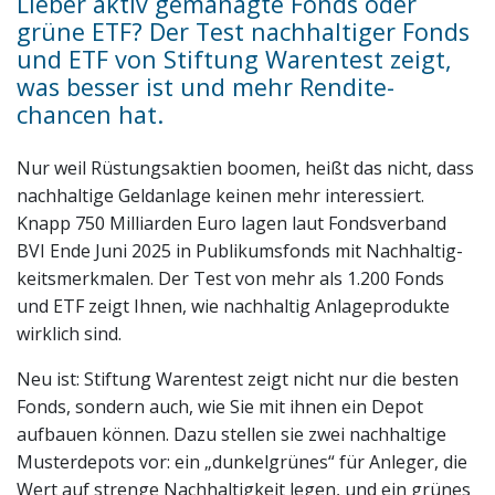
Lieber aktiv gemanagte Fonds oder
grüne ETF? Der Test nach­haltiger Fonds
und ETF von Stiftung Warentest zeigt,
was besser ist und mehr Rendite­
chancen hat.
Nur weil Rüstungs­aktien boomen, heißt das nicht, dass
nach­haltige Geld­anlage keinen mehr interes­siert.
Knapp 750 Milliarden Euro lagen laut Fonds­verband
BVI Ende Juni 2025 in Publikums­fonds mit Nach­haltig­
keits­merkmalen. Der Test von mehr als 1.200 Fonds
und ETF zeigt Ihnen, wie nach­haltig Anla­gepro­dukte
wirk­lich sind.
Neu ist: Stiftung Warentest zeigt nicht nur die besten
Fonds, sondern auch, wie Sie mit ihnen ein Depot
aufbauen können. Dazu stellen sie zwei nach­haltige
Musterdepots vor: ein „dunkelgrünes“ für Anleger, die
Wert auf strenge Nach­haltig­keit legen, und ein grünes