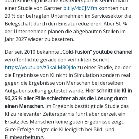
auch keine signifikante Kostenersparnis sehen. Nach
einer Studie von Gartner
bit.ly/4qCJMfm
konnten nur
20 % der befragten Unternehmen im Servicesektor die
Belegschaft durch den Einsatz reduzieren. Aber 50 %
der Unternehmen planen die abgebauten Stellen im
Jahr 2027 wieder zu besetzen.
Der seit 2010 bekannte
„Cold-Fusion“ youtube channel
veröffentlichte gerade den verlinkten Bericht
https://youtu.be/z3kaLM8Oj4o
zu einer Studie, bei der
die Ergebnisse von KI nicht in Simulation sondern real
gegen die Ergebnisse von Menschen bei derselben
Aufgabenstellung getestet wurde.
Hier schnitt die KI in
96,25 % aller Fälle schlechter ab als die Lösung durch
einen Menschen.
Im Ergebnis bestätigt die Studie das
KI zu relevanter Zeitersparnis führt aber derzeit ein
Ersatz des Menschen keine guten Ergebnisse zeigt.
Gute Erfolge zeigte die KI lediglich bei Bild- und
Filmbearbeitung.