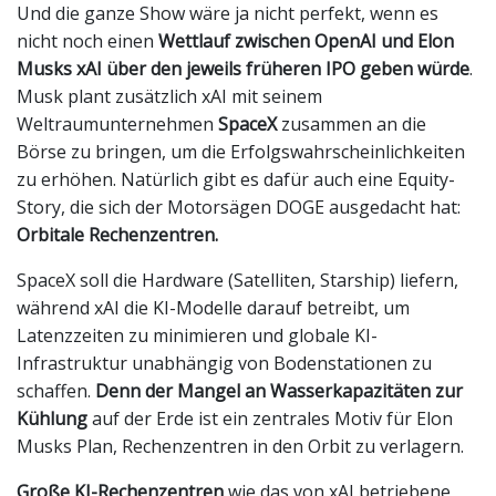
Und die ganze Show wäre ja nicht perfekt, wenn es
nicht noch einen
Wettlauf zwischen OpenAI und Elon
Musks xAI über den jeweils früheren IPO geben würde
.
Musk plant zusätzlich xAI mit seinem
Weltraumunternehmen
SpaceX
zusammen an die
Börse zu bringen, um die Erfolgswahrscheinlichkeiten
zu erhöhen. Natürlich gibt es dafür auch eine Equity-
Story, die sich der Motorsägen DOGE ausgedacht hat:
Orbitale Rechenzentren.
SpaceX soll die Hardware (Satelliten, Starship) liefern,
während xAI die KI-Modelle darauf betreibt, um
Latenzzeiten zu minimieren und globale KI-
Infrastruktur unabhängig von Bodenstationen zu
schaffen.
Denn der Mangel an Wasserkapazitäten zur
Kühlung
auf der Erde ist ein zentrales Motiv für Elon
Musks Plan, Rechenzentren in den Orbit zu verlagern.
Große KI-Rechenzentren
wie das von xAI betriebene