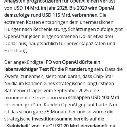
Analysten prognostizieren für OpenAI einen Verlust
von USD 14 Mrd. im Jahr 2026. Bis 2029 wird OpenAI
demzufolge rund USD 115 Mrd. verbrennen.
Die
extremen Kosten entspringen dem unermesslichen
Hunger nach Rechenleistung. Schätzungen zufolge gibt
OpenAI für jeden eingenommenen Dollar etwa drei
Dollar aus, hauptsächlich für Serverkapazitäten und
Forschung.
Der angekündigte
IPO von OpenAI dürfte ein
lebenswichtiger Test für die Finanzierung
sein. Dass die
Zweifel zunehmen, sieht man daran, dass Chip-Star
Nvidia im Rahmen eines strategischen langfristigen
Rahmenvertrages vom September 2025 eine
monumentale Investition von
schlappen USD 100 Mrd
.
in seinen größten Kunden OpenAI geplant hatte. Nun
ist das schon ganze 5 Monate her und so wurde die
strategische
Investitionssumme bereits auf die
„Kleinigkeit“ von „nur“ USD 20 Mrd. eingedampft
, da